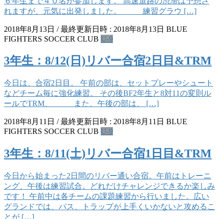
６年生まで４０名が参加します。 高速道路の渋滞は予想さ
れますが、元気に出発しました。 練習グラウ […]
2018年8月13日
/ 最終更新日時 :
2018年8月13日
BLUE
FIGHTERS SOCCER CLUB
U-9
3年生：8/12(日)リバー合宿2日目&TRM
今日は、合宿2日目。 午前の部は、セットプレーやシュート
などチーム毎に強化練習。 その後BF2年生と8対11の変則ル
ールでTRM、 また、午後の部は、 […]
2018年8月11日
/ 最終更新日時 :
2018年8月11日
BLUE
FIGHTERS SOCCER CLUB
U-9
3年生：8/11(土)リバー合宿1日目&TRM
今日から始まった2日間のリバー通い合宿。午前はトレーニ
ング、午後は練習試合。どれだけチャレンジできるか楽しみ
です！ 午前中は各チームの課題練習から行いました。広い
グランドでは、パス、トラップが上手くいかないと攻めるこ
とが […]