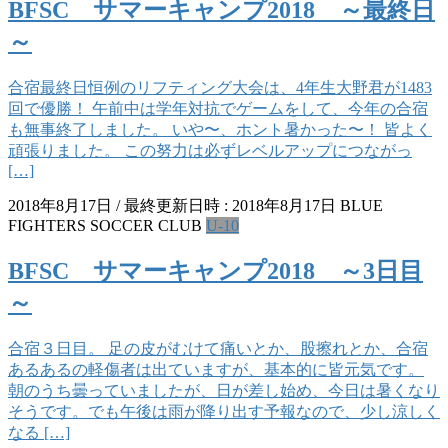
BFSC サマーキャンプ2018 ～最終日
～
合宿最終日恒例のリフティング大会は、4年生大野君が1483
回で優勝！ 午前中は学年対抗でゲームをして、今年の合宿
も無事終了しました。 いや〜、ホント暑かった〜！ 皆よく
頑張りました。 この努力は必ずレベルアップにつながっ
[…]
2018年8月17日
/ 最終更新日時 :
2018年8月17日
BLUE
FIGHTERS SOCCER CLUB
U-10
BFSC サマーキャンプ2018 ～3日目
～
合宿３日目。 足の皮がむけて痛いとか、股擦れとか、合宿
あるあるの軽傷者は出ていますが、基本的に皆元気です。
朝のうち曇っていましたが、日が差し始め、今日は暑くなり
そうです。でも午後は雨が降り出す予報なので、少し涼しく
なる […]