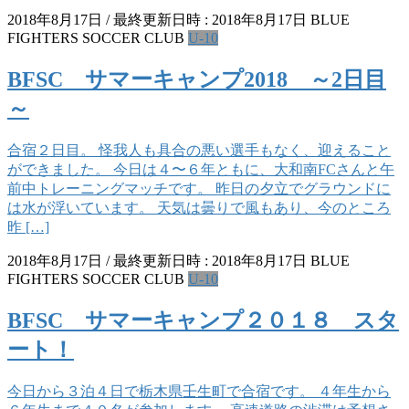
2018年8月17日
/ 最終更新日時 :
2018年8月17日
BLUE
FIGHTERS SOCCER CLUB
U-10
BFSC サマーキャンプ2018 ～2日目
～
合宿２日目。 怪我人も具合の悪い選手もなく、迎えること
ができました。 今日は４〜６年ともに、大和南FCさんと午
前中トレーニングマッチです。 昨日の夕立でグラウンドに
は水が浮いています。 天気は曇りで風もあり、今のところ
昨 […]
2018年8月17日
/ 最終更新日時 :
2018年8月17日
BLUE
FIGHTERS SOCCER CLUB
U-10
BFSC サマーキャンプ２０１８ スタ
ート！
今日から３泊４日で栃木県壬生町で合宿です。 ４年生から