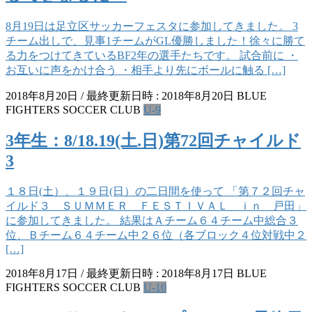
8月19日は足立区サッカーフェスタに参加してきました。 3
チーム出しで、見事1チームがGL優勝しました！徐々に勝て
る力をつけてきているBF2年の選手たちです。 試合前に ・
お互いに声をかけ合う ・相手より先にボールに触る […]
2018年8月20日
/ 最終更新日時 :
2018年8月20日
BLUE
FIGHTERS SOCCER CLUB
U-9
3年生：8/18.19(土.日)第72回チャイルド
3
１８日(土）、１９日(日）の二日間を使って 「第７２回チャ
イルド３ ＳＵＭＭＥＲ ＦＥＳＴＩＶＡＬ ｉｎ 戸田」
に参加してきました。 結果はＡチーム６４チーム中総合３
位、Ｂチーム６４チーム中２６位（各ブロック４位対戦中２
[…]
2018年8月17日
/ 最終更新日時 :
2018年8月17日
BLUE
FIGHTERS SOCCER CLUB
U-10