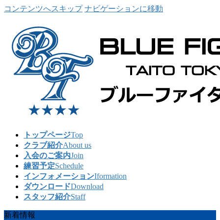
コンテンツへスキップ
ナビゲーションに移動
トップページ
Top
クラブ紹介
About us
入会のご案内
Join
練習予定
Schedule
インフォメーション
Iformation
ダウンロード
Download
スタッフ紹介
Staff
新着情報