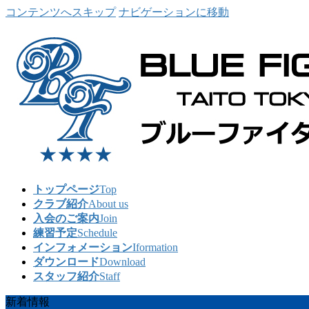
コンテンツへスキップ
ナビゲーションに移動
トップページ
Top
クラブ紹介
About us
入会のご案内
Join
練習予定
Schedule
インフォメーション
Iformation
ダウンロード
Download
スタッフ紹介
Staff
新着情報