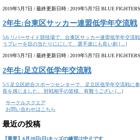
2019年5月7日
/ 最終更新日時 :
2019年5月7日
BLUE FIGHTER
2年生:台東区サッカー連盟低学年交流戦
5/6 リバーサイド競技場で、台東区サッカー連盟低学年交
うプレーを目の当たりににして、選手達にも良い刺 […]
2019年5月7日
/ 最終更新日時 :
2019年5月7日
BLUE FIGHTER
2年生:足立区低学年交流戦
5/3 足立区総合スポーツセンターで、足立区低学年交流戦に
長を感じました。 対戦相手の皆様、有難うござい […]
サークルスクエア
お問い合わせはこちら
最近の投稿
【重要】6月28日(日)キッズの練習は中止です