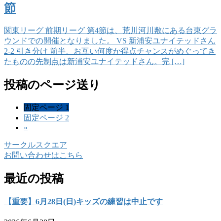
節
関東リーグ 前期リーグ 第4節は、荒川河川敷にある台東グラ
ウンドでの開催となりました。 VS 新浦安ユナイテッドさん
2-2 引き分け 前半、お互い何度か得点チャンスがめぐってき
たものの先制点は新浦安ユナイテッドさん。完 […]
投稿のページ送り
固定ページ
1
固定ページ
2
»
サークルスクエア
お問い合わせはこちら
最近の投稿
【重要】6月28日(日)キッズの練習は中止です