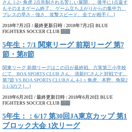
さん 1-2× 角虎 2点先制される苦しい展開。。後半に1点返す
もそのままゲーム終了。 ゲーム立ち上がりからの集中力、
プレスの早さ・強さ、攻撃スピード。全てが相手 […]
2018年7月2日
/ 最終更新日時 :
2018年7月2日
BLUE
FIGHTERS SOCCER CLUB
U-11
5年生：7/1 関東リーグ 前期リーグ 第7
節・第8節
関東リーグ 前期リーグはこの日が最終戦。六実第三小学校
にて、BOA SPORTS CLUB さん、清新FCさんと対戦です。
第7節 VS BOA SPORTS CLUBさん 4-1 ○ 角虎、本野、角龍2
3-1-3のフ […]
2018年6月20日
/ 最終更新日時 :
2018年6月20日
BLUE
FIGHTERS SOCCER CLUB
U-11
5年生：：6/17 第30回JA東京カップ 第1
ブロック大会 1次リーグ