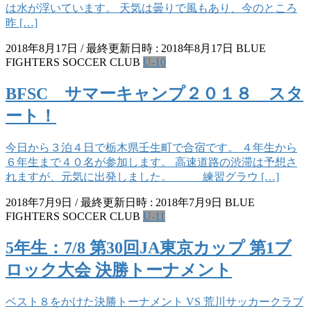
は水が浮いています。 天気は曇りで風もあり、今のところ
昨 […]
2018年8月17日
/ 最終更新日時 :
2018年8月17日
BLUE
FIGHTERS SOCCER CLUB
U-10
BFSC サマーキャンプ２０１８ スタ
ート！
今日から３泊４日で栃木県壬生町で合宿です。 ４年生から
６年生まで４０名が参加します。 高速道路の渋滞は予想さ
れますが、元気に出発しました。 練習グラウ […]
2018年7月9日
/ 最終更新日時 :
2018年7月9日
BLUE
FIGHTERS SOCCER CLUB
U-11
5年生：7/8 第30回JA東京カップ 第1ブ
ロック大会 決勝トーナメント
ベスト８をかけた決勝トーナメント VS 荒川サッカークラブ