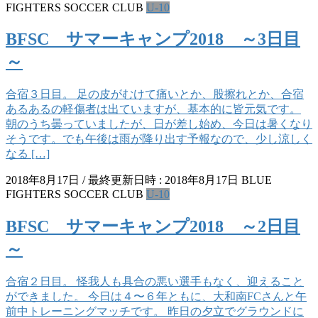
FIGHTERS SOCCER CLUB
U-10
BFSC サマーキャンプ2018 ～3日目
～
合宿３日目。 足の皮がむけて痛いとか、股擦れとか、合宿
あるあるの軽傷者は出ていますが、基本的に皆元気です。
朝のうち曇っていましたが、日が差し始め、今日は暑くなり
そうです。でも午後は雨が降り出す予報なので、少し涼しく
なる […]
2018年8月17日
/ 最終更新日時 :
2018年8月17日
BLUE
FIGHTERS SOCCER CLUB
U-10
BFSC サマーキャンプ2018 ～2日目
～
合宿２日目。 怪我人も具合の悪い選手もなく、迎えること
ができました。 今日は４〜６年ともに、大和南FCさんと午
前中トレーニングマッチです。 昨日の夕立でグラウンドに