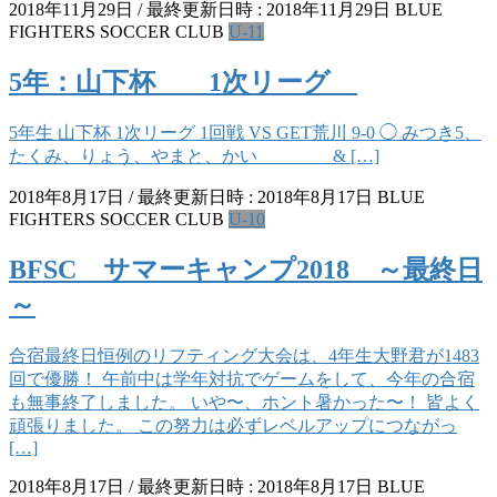
2018年11月29日
/ 最終更新日時 :
2018年11月29日
BLUE
FIGHTERS SOCCER CLUB
U-11
5年：山下杯 1次リーグ
5年生 山下杯 1次リーグ 1回戦 VS GET荒川 9-0 ◯ みつき5、
たくみ、りょう、やまと、かい & […]
2018年8月17日
/ 最終更新日時 :
2018年8月17日
BLUE
FIGHTERS SOCCER CLUB
U-10
BFSC サマーキャンプ2018 ～最終日
～
合宿最終日恒例のリフティング大会は、4年生大野君が1483
回で優勝！ 午前中は学年対抗でゲームをして、今年の合宿
も無事終了しました。 いや〜、ホント暑かった〜！ 皆よく
頑張りました。 この努力は必ずレベルアップにつながっ
[…]
2018年8月17日
/ 最終更新日時 :
2018年8月17日
BLUE