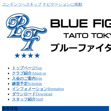
コンテンツへスキップ
ナビゲーションに移動
トップページ
Top
クラブ紹介
About us
入会のご案内
Join
練習予定
Schedule
インフォメーション
Iformation
ダウンロード
Download
スタッフ紹介
Staff
新着情報