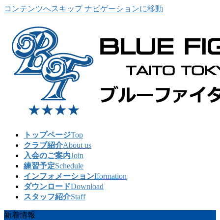
コンテンツへスキップ
ナビゲーションに移動
トップページ
Top
クラブ紹介
About us
入会のご案内
Join
練習予定
Schedule
インフォメーション
Iformation
ダウンロード
Download
スタッフ紹介
Staff
新着情報