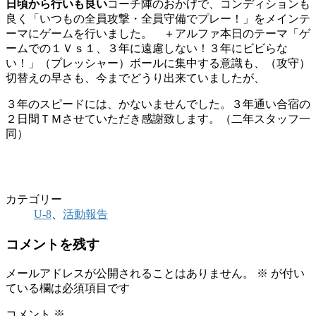
日頃から行いも良い
コーチ陣のおかげで、コンディションも
良く「いつもの全員攻撃・全員守備でプレー！」をメインテ
ーマにゲームを行いました。 ＋アルファ本日のテーマ「ゲ
ームでの１Ｖｓ１、３年に遠慮しない！３年にビビらな
い！」（プレッシャー）ボールに集中する意識も、（攻守）
切替えの早さも、今までどうり出来ていましたが、
３年のスピードには、かないませんでした。３年通い合宿の
２日間ＴＭさせていただき感謝致します。（二年スタッフ一
同）
カテゴリー
U-8
、
活動報告
コメントを残す
メールアドレスが公開されることはありません。
※
が付い
ている欄は必須項目です
コメント
※