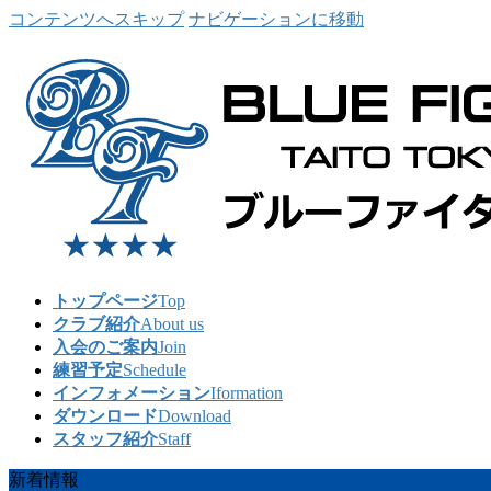
コンテンツへスキップ
ナビゲーションに移動
トップページ
Top
クラブ紹介
About us
入会のご案内
Join
練習予定
Schedule
インフォメーション
Iformation
ダウンロード
Download
スタッフ紹介
Staff
新着情報