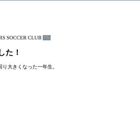
RS SOCCER CLUB
U-7
ました！
回り大きくなった一年生。
！