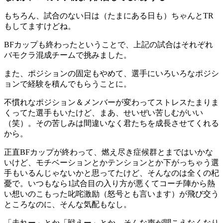
もちろん、試合のない日は（たまにある日も）ちゃんとTR
もしてますけどね。
BFカップも終わったということで、上記の試合はそれぞれ
バモクラ混成チームで挑みました。
また、ポジションの固定もやめて、選手にいろいろなポジシ
ョンで経験を積んでもらうことに。
不慣れなポジション＆メンバーが変わってストレスたまりま
くってた選手もいたけど、まあ、せいぜい苦しむがいい
（笑）。その苦しみは間違いなく君たちを成長させてくれる
から。
正直BFカップが終わって、燃え尽き症候群とまではいかな
いけど、モチベーションとかテンションとか下がっちゃう選
手もいるんじゃないかと思ってたけど、そんなのは全くの杞
憂で。いつもなら1試合目の入り方が悪くてコーチ陣から熱
い想いのこもった叱咤激励（怒号とも言います）が飛び交う
ところなのに、そんな気配もなし。
「走れー」とか「戦えー」とか、そんな声が聞こえなくなり