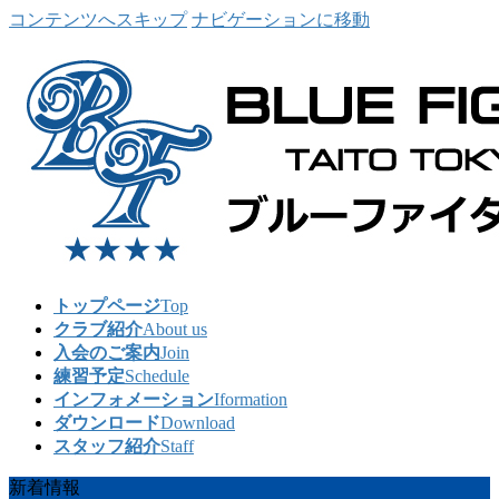
コンテンツへスキップ
ナビゲーションに移動
トップページ
Top
クラブ紹介
About us
入会のご案内
Join
練習予定
Schedule
インフォメーション
Iformation
ダウンロード
Download
スタッフ紹介
Staff
新着情報