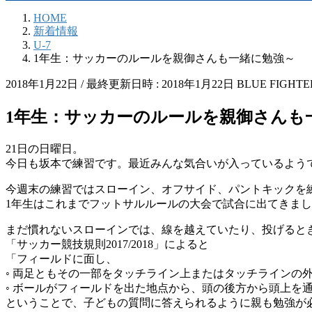
HOME
新着情報
U-7
1年生：サッカーのルールを親御さんも一緒に勉強～
2018年1月22日
/ 最終更新日時 :
2018年1月22日
BLUE FIGHTE
1年生：サッカーのルールを親御さんも
21日の日曜日。
今日も坂本で練習です。最近みんな気合いが入っているよう
今週末の練習ではスローイン、オフサイド、パントキックを
1年生はこれまでフットサルルールの大会で試合に出てきま
まだ慣れないスローインでは、線を越えていたり、投げると
「サッカー競技規則2017/2018」によると
「フィールドに面し、
◦ 両足ともその一部をタッチライン上またはタッチラインの
◦ ボールがフィールドを出た地点から、頭の後方から頭上を
ということで、子どもの質問に答えられるように親も勉強が