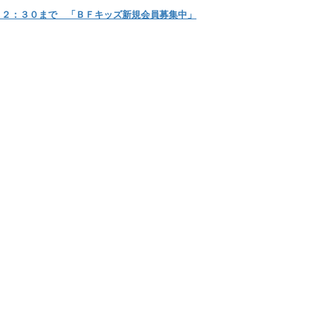
１２：３０まで 「ＢＦキッズ新規会員募集中」