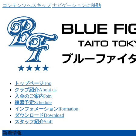
コンテンツへスキップ
ナビゲーションに移動
トップページ
Top
クラブ紹介
About us
入会のご案内
Join
練習予定
Schedule
インフォメーション
Iformation
ダウンロード
Download
スタッフ紹介
Staff
新着情報