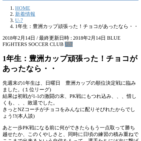
HOME
新着情報
U-7
1年生：豊洲カップ頑張った！チョコがあったなら・・
2018年2月14日
/ 最終更新日時 :
2018年2月14日
BLUE
FIGHTERS SOCCER CLUB
U-7
1年生：豊洲カップ頑張った！チョコが
あったなら・・
先週末の1年生は、日曜日 豊洲カップの順位決定戦に臨み
ました。(１位リーグ)
結果は初戦が1-1の激闘の末、PK戦にもつれ込み、、、惜し
くも、、、敗退でした。
きっとNZコーチがチョコをみんなに配りそびれたからでし
ょう!?(本人談)
あと一歩PK戦になる前に何ができたらもう一点取って勝ち
越せたか、このくやしさと、同時に日頃の練習の積み重ねで
ここまで出来るという自信をもって、選手たちには次に繋げ