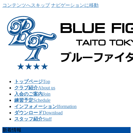
コンテンツへスキップ
ナビゲーションに移動
トップページ
Top
クラブ紹介
About us
入会のご案内
Join
練習予定
Schedule
インフォメーション
Iformation
ダウンロード
Download
スタッフ紹介
Staff
新着情報