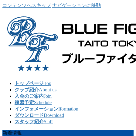
コンテンツへスキップ
ナビゲーションに移動
トップページ
Top
クラブ紹介
About us
入会のご案内
Join
練習予定
Schedule
インフォメーション
Iformation
ダウンロード
Download
スタッフ紹介
Staff
新着情報