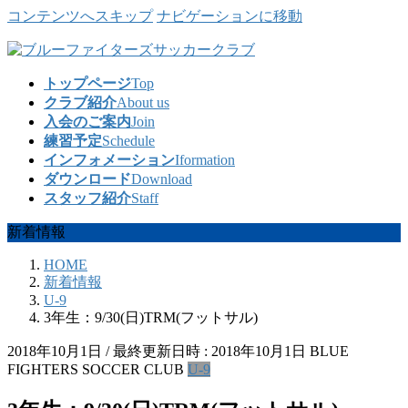
コンテンツへスキップ
ナビゲーションに移動
トップページ
Top
クラブ紹介
About us
入会のご案内
Join
練習予定
Schedule
インフォメーション
Iformation
ダウンロード
Download
スタッフ紹介
Staff
新着情報
HOME
新着情報
U-9
3年生：9/30(日)TRM(フットサル)
2018年10月1日
/ 最終更新日時 :
2018年10月1日
BLUE
FIGHTERS SOCCER CLUB
U-9