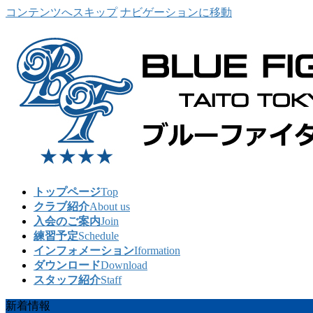
コンテンツへスキップ
ナビゲーションに移動
トップページ
Top
クラブ紹介
About us
入会のご案内
Join
練習予定
Schedule
インフォメーション
Iformation
ダウンロード
Download
スタッフ紹介
Staff
新着情報