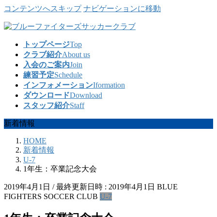
コンテンツへスキップ
ナビゲーションに移動
トップページ
Top
クラブ紹介
About us
入会のご案内
Join
練習予定
Schedule
インフォメーション
Iformation
ダウンロード
Download
スタッフ紹介
Staff
新着情報
HOME
新着情報
U-7
1年生：卒業記念大会
2019年4月1日
/ 最終更新日時 :
2019年4月1日
BLUE
FIGHTERS SOCCER CLUB
U-7