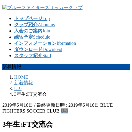
コ
ナ
ン
ビ
トップページ
Top
テ
ゲ
クラブ紹介
About us
ン
ー
入会のご案内
Join
ツ
シ
練習予定
Schedule
へ
ョ
インフォメーション
Iformation
ス
ン
ダウンロード
Download
キ
に
スタッフ紹介
Staff
ッ
移
プ
動
新着情報
HOME
新着情報
U-9
3年生:FT交流会
2019年6月16日
/ 最終更新日時 :
2019年6月16日
BLUE
FIGHTERS SOCCER CLUB
U-9
3年生:FT交流会