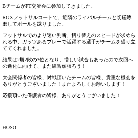
B
チームが
FT
交流会に参加してきました。
ROX
フットサルコートで、近隣のライバルチームと切磋琢
磨してボールを蹴りました。
フットサルでのより速い判断、切り替えのスピードが求めら
れる中、ガッツあるプレーで活躍する選手がチームを盛り立
ててくれました。
結果は
2
勝
2
敗の
3
位となり、惜しい試合もあったので次回へ
の進化に向けて、また練習頑張ろう！
大会関係者の皆様、対戦頂いたチームの皆様、貴重な機会を
ありがとうございました！またよろしくお願いします！
応援頂いた保護者の皆様、ありがとうございました！
HOSO