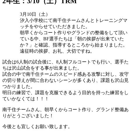
2年生：3/10（土）TRM
3月10日（土）
汐入小学校にて南千住チームさんとトレーニングマ
ッチをやらせていただきました。
朝早くからコート作りやグランドの整備をして頂い
ている中、BF選手たちは「朝の挨拶が出来ていた
か？」と確認、指導するところから始まりました。
遠征時の挨拶、お礼、大切ですね。
試合は6人制の試合後に、8人制フルコートでも行い、選手た
ちは沢山試合をする事が出来ました。
試合の中で南千住チームのスピード感ある攻撃に対し、攻守
の切り替えが間に合わないシーンが多くあり、課題も沢山見
つかりました。
明日の練習で、課題を克服できるよう目的を持った練習をし
ていかなくては！！！
南千住チームさん、朝早くからコート作り、グランド整備あ
りがとうございました！
今後とも宜しくお願い致します。