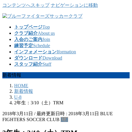
コンテンツへスキップ
ナビゲーションに移動
トップページ
Top
クラブ紹介
About us
入会のご案内
Join
練習予定
Schedule
インフォメーション
Iformation
ダウンロード
Download
スタッフ紹介
Staff
新着情報
HOME
新着情報
U-8
2年生：3/10（土）TRM
2018年3月11日
/ 最終更新日時 :
2018年3月11日
BLUE
FIGHTERS SOCCER CLUB
U-8