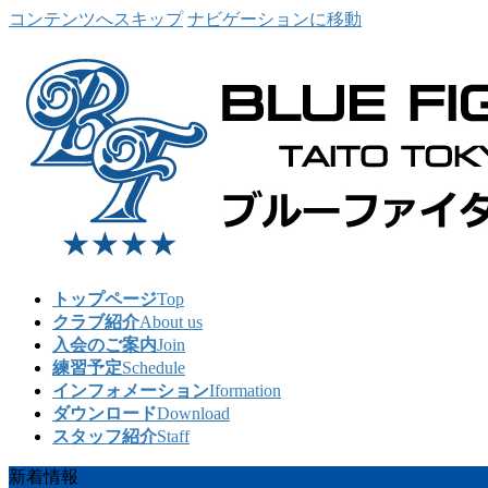
コンテンツへスキップ
ナビゲーションに移動
トップページ
Top
クラブ紹介
About us
入会のご案内
Join
練習予定
Schedule
インフォメーション
Iformation
ダウンロード
Download
スタッフ紹介
Staff
新着情報