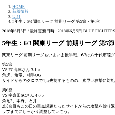
HOME
新着情報
U-11
5年生：6/3 関東リーグ 前期リーグ 第5節・第6節
2018年6月5日
/ 最終更新日時 :
2018年6月5日
BLUE FIGHTER
5年生：6/3 関東リーグ 前期リーグ 第5
関東リーグ 前期リーグもいよいよ後半戦。6/3は八千代市睦
第5節
VS FC高津さん 3-1 ○
角虎、角竜、相手OG
サイドからのクロスで1点先制するものの、素早い攻撃に対処し
第6節
VS 宇喜田SCさん 4-0 ○
角竜2、本野、石井
2試合目もこの日の重点課題だったサイドからの攻撃を繰り返
ップまでにしっかり調整していこう。